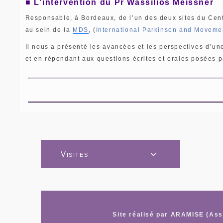
■ L'intervention du Pr Wassilios Meissner
Responsable, à Bordeaux, de l’un des deux sites du Cen
au sein de la
MDS
, (
International Parkinson and Moveme
Il nous a présenté les avancées et les perspectives d’un
et en répondant aux questions écrites et orales posées p
Visites

Site réalisé par ARAMISE (Asso