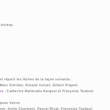
n bureau.
t réparti les tâches de la façon suivante :
Marc Schilder, Roland Jolivet, Gilbert Prigent
es
: Catherine Mallevaës-Kergoat et Françoise Touboul
acques Vairon
ron, Annie Courmont, Pascal Rivat, Françoise Touboul