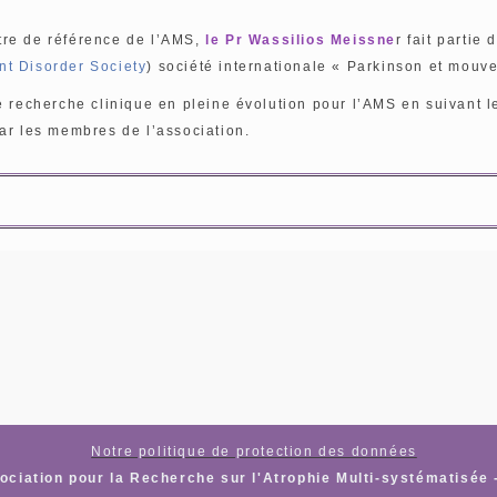
tre de référence de l’AMS,
le Pr Wassilios Meissne
r fait partie
nt Disorder Society
) société internationale « Parkinson et mou
e recherche clinique en pleine évolution pour l’AMS en suivant l
ar les membres de l’association.
Notre politique de protection des données
ciation pour la Recherche sur l'Atrophie Multi-systématisée 