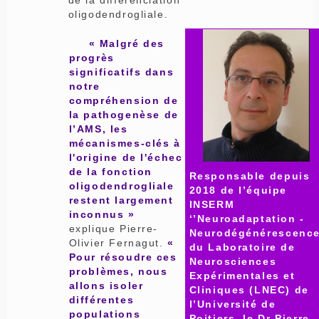
de la différenciation
oligodendrogliale.
« Malgré des
progrès
significatifs dans
notre
compréhension de
la pathogenèse de
l’AMS, les
mécanismes-clés à
l'origine de l'échec
de la fonction
Responsable depuis
oligodendrogliale
2018 de l’équipe
restent largement
INSERM
inconnus »
‘’Neuroadaptation -
explique Pierre-
Neurodégénérescence
Olivier Fernagut.
«
du Laboratoire de
Pour résoudre ces
Neurosciences
problèmes, nous
Expérimentales et
allons isoler
Cliniques (LNEC) de
différentes
l’Université de
populations
Poitiers, le Dr Pierre-