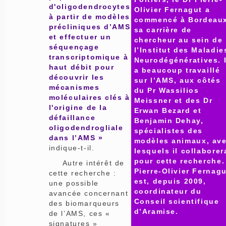
d'oligodendrocytes
Olivier Fernagut a
à partir de modèles
commencé à Bordeau
précliniques d’AMS
sa carrière de
et effectuer un
chercheur au sein de
séquençage
l’Institut des Maladie
transcriptomique à
Neurodégénératives. I
haut débit pour
a beaucoup travaillé
découvrir les
sur l’AMS, aux côtés
mécanismes
du Pr Wassilios
moléculaires clés à
Meissner et des Dr
l'origine de la
Erwan Bezard et
défaillance
Benjamin Dehay,
oligodendrogliale
spécialistes des
dans l’AMS »
modèles animaux, av
indique-t-il.
lesquels il collaborer
pour cette recherche.
Autre intérêt de
Pierre-Olivier Fernag
cette recherche :
est, depuis 2009,
une possible
coordinateur du
avancée concernant
Conseil scientifique
des biomarqueurs
d’Aramise.
de l’AMS, ces «
signatures »