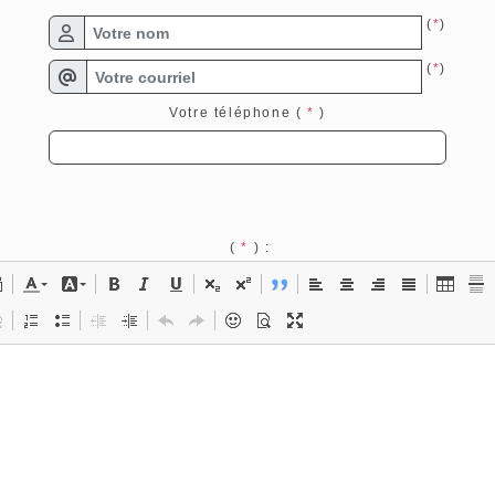
(
*
)
(
*
)
Votre téléphone (
*
)
(
*
) :