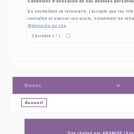
Conditions d'utilisation de vos données personne
En soumettant ce formulaire, j'accepte que les inf
connaître et exercer vos droits, notamment de retr
Webmestre du site
.
J'accepte (
*
) :
Visites

Accueil
Site réalisé par ARAMISE (Asso