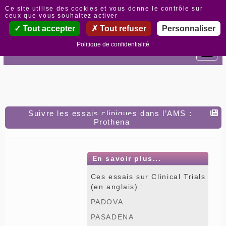
Panneau de gestion des cookies
Ce site utilise des cookies et vous donne le contrôle sur
ceux que vous souhaitez activer
Tout accepter
Tout refuser
Personnaliser
Politique de confidentialité
Suivre les essais cliniques dans l’AMS :
Prothena
En savoir plus...
Ces essais sur Clinical Trials
(en anglais) :
PADOVA
PASADENA