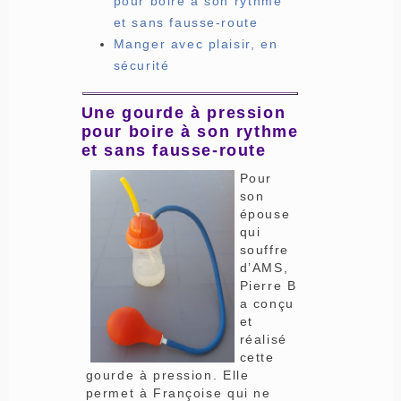
pour boire à son rythme
et sans fausse-route
Manger avec plaisir, en
sécurité
Une gourde à pression
pour boire à son rythme
et sans fausse-route
Pour
son
épouse
qui
souffre
d’AMS,
Pierre B
a conçu
et
réalisé
cette
gourde à pression. Elle
permet à Françoise qui ne