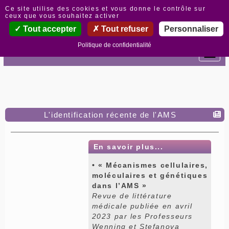
Panneau de gestion des cookies
Ce site utilise des cookies et vous donne le contrôle sur
ceux que vous souhaitez activer
Tout accepter
Tout refuser
Personnaliser
Politique de confidentialité
L'identification récente de l'AMS
En savoir plus...
• « Mécanismes cellulaires,
moléculaires et génétiques
dans l’AMS »
Revue de littérature
médicale publiée en avril
2023 par les Professeurs
Wenning et Stefanova