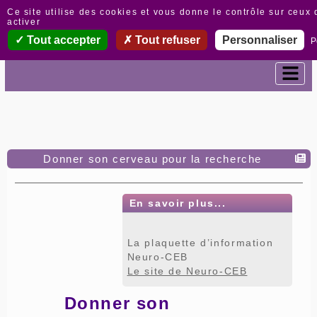
Panneau de gestion des cookies
Ce site utilise des cookies et vous donne le contrôle sur ceux
activer
Tout accepter
Tout refuser
Personnaliser
P
Donner son cerveau pour la recherche
En savoir plus...
La plaquette d’information
Neuro-CEB
Le site de Neuro-CEB
Donner son