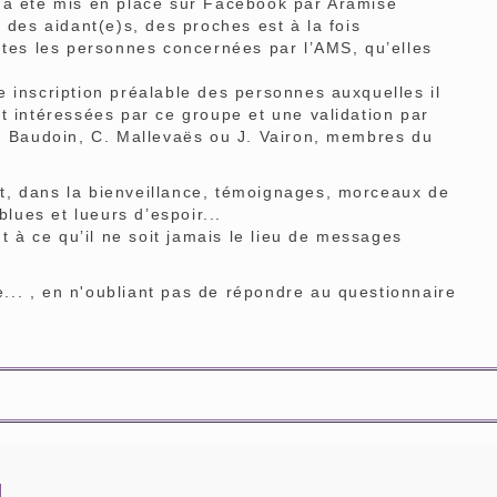
 été mis en place sur Facebook par Aramise
es aidant(e)s, des proches est à la fois
s les personnes concernées par l’AMS, qu’elles
scription préalable des personnes auxquelles il
t intéressées par ce groupe et une validation par
P. Baudoin, C. Mallevaës ou J. Vairon, membres du
dans la bienveillance, témoignages, morceaux de
blues et lueurs d’espoir...
à ce qu’il ne soit jamais le lieu de messages
re... , en n'oubliant pas de répondre au questionnaire