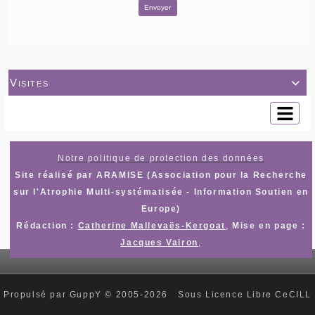
Envoyer
Visites

Notre politique de protection des données
Site réalisé par ARAMISE (Association pour la Recherche
sur l'Atrophie Multi-systématisée - Information Soutien en
Europe)
Rédaction :
Catherine Mallevaës-Kergoat
,
Mise en page :
Jacques Vairon
,
Propulsé par GuppY
© 2005-2026
Sous Licence Libre CeCILL