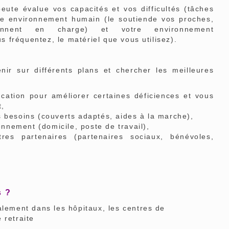
te évalue vos capacités et vos difficultés (tâches
re environnement humain (le soutien
de vos proches,
ennent en charge) et votre environnement
us fréquentez, le matériel que vous utilisez).
r sur différents plans et chercher les meilleures
cation pour améliorer certaines déficiences et vous
t,
 besoins (couverts adaptés, aides à la marche),
ronnement (domicile, poste de travail),
es partenaires (partenaires sociaux, bénévoles,
s ?
ement dans les hôpitaux, les centres de
 retraite